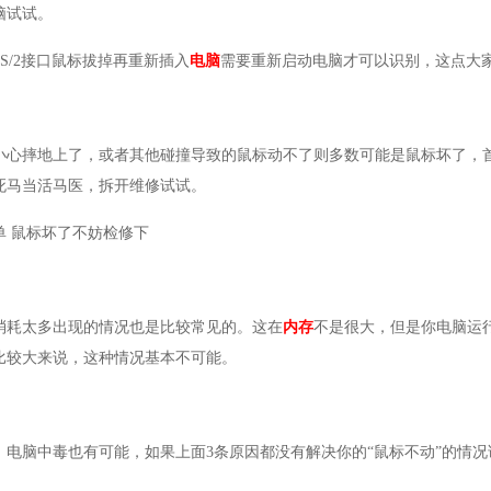
电脑试试。
S/2接口鼠标拔掉再重新插入
电脑
需要重新启动电脑才可以识别，这点
了
小心摔地上了，或者其他碰撞导致的鼠标动不了则多数可能是鼠标坏了，
死马当活马医，拆开维修试试。
简单 鼠标坏了不妨检修下
太多
消耗太多出现的情况也是比较常见的。这在
内存
不是很大，但是你电脑运
比较大来说，这种情况基本不可能。
了
，电脑中毒也有可能，如果上面3条原因都没有解决你的“鼠标不动”的情