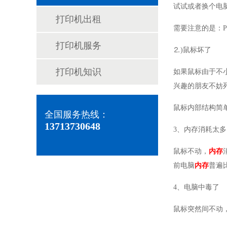
试试或者换个
打印机出租
需要注意的是：P
打印机服务
⒉)鼠标坏
打印机知识
如果鼠标由于不
兴趣的朋友不妨
鼠标内部结构
全国服务热线：
13713730648
3、内存消耗
鼠标不动，
内存
前电脑
内存
普遍
4、电脑中毒
鼠标突然间不动