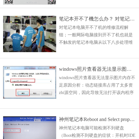
危不乱。
笔记本开不了機怎么办？ 对笔记本電脑开不了機的维修分析流程细解
对笔记本电脑开不了机的维修流程解
细；一般网际电脑接到开不了机也就是
不触发的笔记本电脑从以下八步处理维
修问题：希望对维修工程有所帮助：
一、待机正常不触发:A:由待机管待机时
排除系统供电3V/5
windows照片查看器无法显示图片内存不足
windows照片查看器无法显示图片内存不
足原因分析：动态链接库占用了太多资
zhi源空间，因此导致无法打开该内程序
显示内存不足。这容是因为：Windows图
片和传真查看器是动态链接库的形式存
在于exp
神州笔记本Reboot and Select proper Boot device开機出现处理
神州笔记本电脑可能检测不到硬盘
（Boot检测不到硬盘的症状：开机时IDE