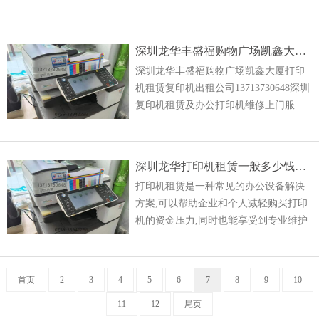
务！专业复印机租赁、打印机租赁、彩
色复印机租赁、理光打印机租赁、多功
能彩色一体机租赁以及
深圳龙华丰盛福购物广场凯鑫大厦打印机租赁复印机出租公司
深圳龙华丰盛福购物广场凯鑫大厦打印
机租赁复印机出租公司13713730648深圳
复印机租赁及办公打印机维修上门服
务！专业复印机租赁、打印机租赁、彩
色复印机租赁、理光打印机租赁、多功
能彩色一体机租赁以及
深圳龙华打印机租赁一般多少钱一个月？南山光明复印机出租
打印机租赁是一种常见的办公设备解决
方案,可以帮助企业和个人减轻购买打印
机的资金压力,同时也能享受到专业维护
和技术支持服务。打印机租赁费用一般
根据打印机型号、租赁期限和租赁服务
内容等因素而有所不同。
首页
2
3
4
5
6
7
8
9
10
11
12
尾页