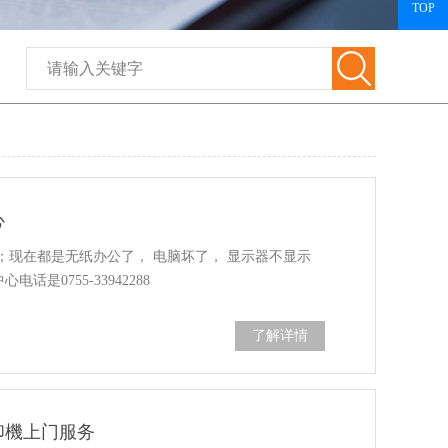
TOP
心
；现在都是无纸办公了， 电脑坏了， 显示器不显示
话是0755-33942288
了解详情
印機上门服务