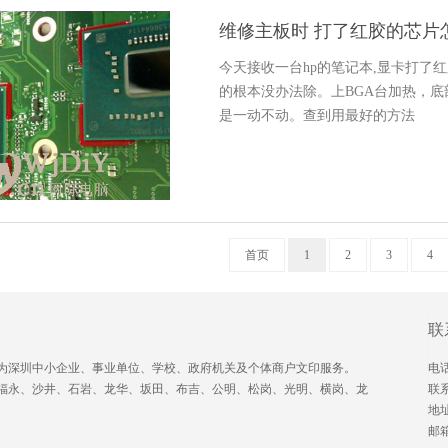
维修主板时 打了红胶的芯片
今天接收一台hp的笔记本,显卡打了
的根本没办法除。上BGA台加热，
是一动不动。查到用最好的方法
首页
1
2
3
4
联
为深圳中小企业、事业单位、学校、政府机关及个体商户文印服务。
电话
福永、沙井、石岩、龙华、坂田、布吉、公明、松岗、光明、横岗、龙
联
地
邮箱