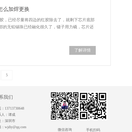
怎么加焊更换
红胶，已经尽量将四边的红胶除去了，就剩下芯片底部
底部的无铅锡珠已经融化很久了，镊子用力橇，芯片还
了解详情
5
系我们
：13713730648
系人：谭成
址：深圳市
：wjdiy@qq.com
微信咨询
手机扫码