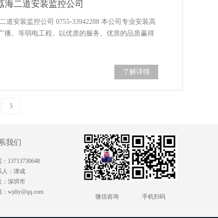
荔海二道​安装监控公司
装监控公司 0755-33942288 本公司专业安装高
广播、等弱电工程。以优质的服务、优质的品质赢得
了解详情
5
系我们
：13713730648
系人：谭成
址：深圳市
：wjdiy@qq.com
微信咨询
手机扫码